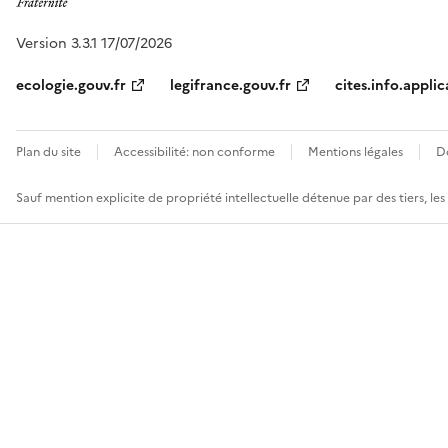
Version 3.3.1 17/07/2026
ecologie.gouv.fr
legifrance.gouv.fr
cites.info.applic
Plan du site
Accessibilité: non conforme
Mentions légales
D
Sauf mention explicite de propriété intellectuelle détenue par des tiers, le