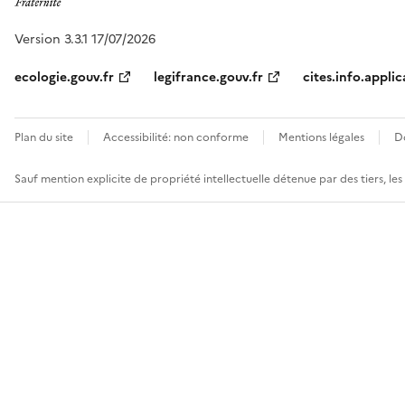
Version 3.3.1 17/07/2026
ecologie.gouv.fr
legifrance.gouv.fr
cites.info.applic
Plan du site
Accessibilité: non conforme
Mentions légales
D
Sauf mention explicite de propriété intellectuelle détenue par des tiers, le