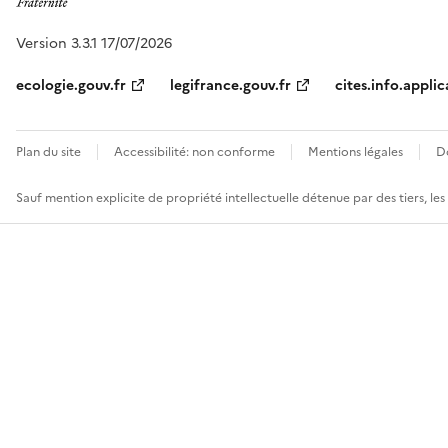
Version 3.3.1 17/07/2026
ecologie.gouv.fr
legifrance.gouv.fr
cites.info.applic
Plan du site
Accessibilité: non conforme
Mentions légales
D
Sauf mention explicite de propriété intellectuelle détenue par des tiers, le