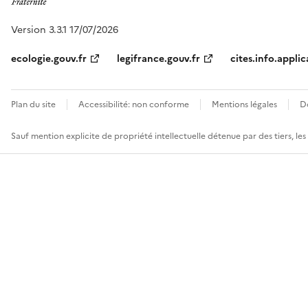
Version 3.3.1 17/07/2026
ecologie.gouv.fr
legifrance.gouv.fr
cites.info.applic
Plan du site
Accessibilité: non conforme
Mentions légales
D
Sauf mention explicite de propriété intellectuelle détenue par des tiers, le