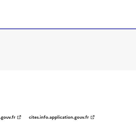
.gouv.fr
cites.info.application.gouv.fr