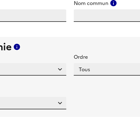
amp
Consulter
Nom commun
mie
Consulter l'aide pour ce champ
Ordre