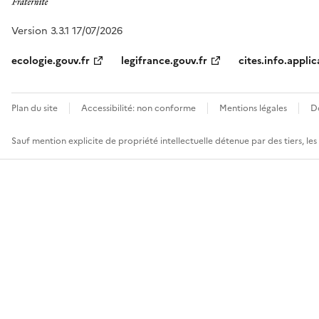
Version 3.3.1 17/07/2026
ecologie.gouv.fr
legifrance.gouv.fr
cites.info.applic
Plan du site
Accessibilité: non conforme
Mentions légales
D
Sauf mention explicite de propriété intellectuelle détenue par des tiers, le