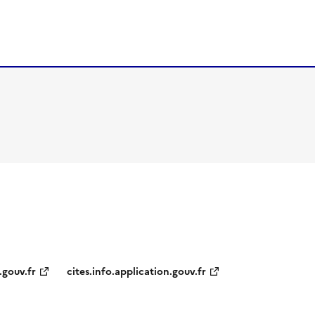
.gouv.fr
cites.info.application.gouv.fr