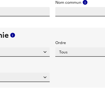
amp
Consulter
Nom commun
mie
Consulter l'aide pour ce champ
Ordre