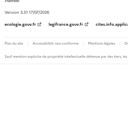
Version 3.3.1 17/07/2026
ecologie.gouv.fr
legifrance.gouv.fr
cites.info.applic
Plan du site
Accessibilité: non conforme
Mentions légales
D
Sauf mention explicite de propriété intellectuelle détenue par des tiers, le