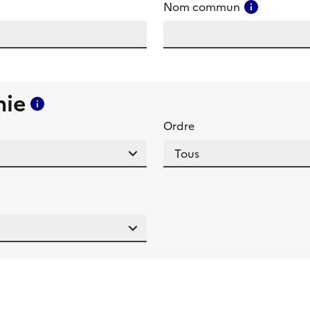
amp
Consulter
Nom commun
mie
Consulter l'aide pour ce champ
Ordre