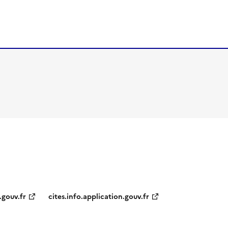
.gouv.fr
cites.info.application.gouv.fr