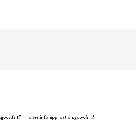
.gouv.fr
cites.info.application.gouv.fr