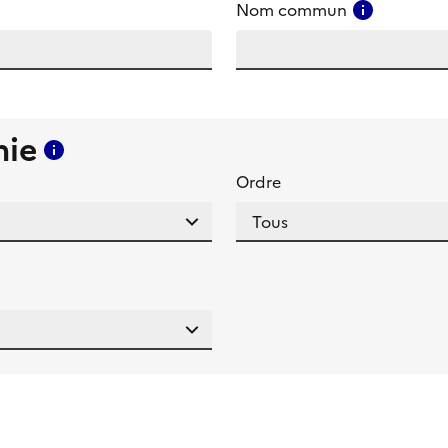
amp
Consulter
Nom commun
mie
Consulter l'aide pour ce champ
Ordre