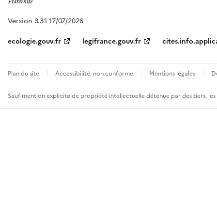
Version 3.3.1 17/07/2026
ecologie.gouv.fr
legifrance.gouv.fr
cites.info.applic
Plan du site
Accessibilité: non conforme
Mentions légales
D
Sauf mention explicite de propriété intellectuelle détenue par des tiers, le