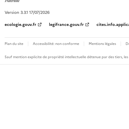
Version 3.3.1 17/07/2026
ecologie.gouv.fr
legifrance.gouv.fr
cites.info.applic
Plan du site
Accessibilité: non conforme
Mentions légales
D
Sauf mention explicite de propriété intellectuelle détenue par des tiers, le