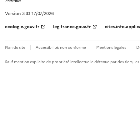
Version 3.3.1 17/07/2026
ecologie.gouv.fr
legifrance.gouv.fr
cites.info.applic
Plan du site
Accessibilité: non conforme
Mentions légales
D
Sauf mention explicite de propriété intellectuelle détenue par des tiers, le