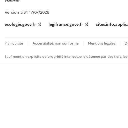
Version 3.3.1 17/07/2026
ecologie.gouv.fr
legifrance.gouv.fr
cites.info.applic
Plan du site
Accessibilité: non conforme
Mentions légales
D
Sauf mention explicite de propriété intellectuelle détenue par des tiers, le