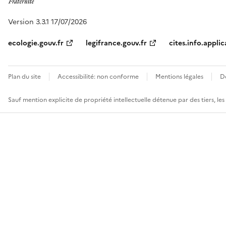
Version 3.3.1 17/07/2026
ecologie.gouv.fr
legifrance.gouv.fr
cites.info.applic
Plan du site
Accessibilité: non conforme
Mentions légales
D
Sauf mention explicite de propriété intellectuelle détenue par des tiers, le