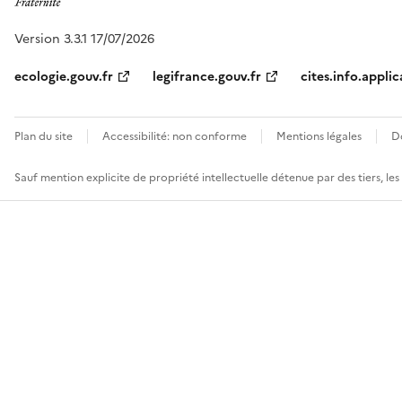
Version 3.3.1 17/07/2026
ecologie.gouv.fr
legifrance.gouv.fr
cites.info.applic
Plan du site
Accessibilité: non conforme
Mentions légales
D
Sauf mention explicite de propriété intellectuelle détenue par des tiers, le