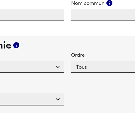
amp
Consulter
Nom commun
mie
Consulter l'aide pour ce champ
Ordre