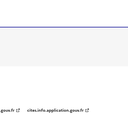
.gouv.fr
cites.info.application.gouv.fr