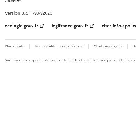
Version 3.3.1 17/07/2026
ecologie.gouv.fr
legifrance.gouv.fr
cites.info.applic
Plan du site
Accessibilité: non conforme
Mentions légales
D
Sauf mention explicite de propriété intellectuelle détenue par des tiers, le