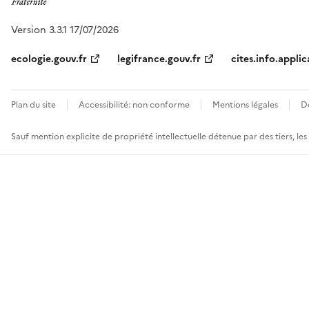
Version 3.3.1 17/07/2026
ecologie.gouv.fr
legifrance.gouv.fr
cites.info.applic
Plan du site
Accessibilité: non conforme
Mentions légales
D
Sauf mention explicite de propriété intellectuelle détenue par des tiers, le