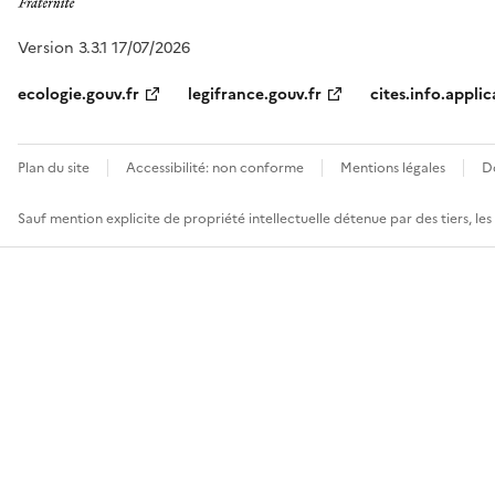
Version 3.3.1 17/07/2026
ecologie.gouv.fr
legifrance.gouv.fr
cites.info.applic
Plan du site
Accessibilité: non conforme
Mentions légales
D
Sauf mention explicite de propriété intellectuelle détenue par des tiers, le