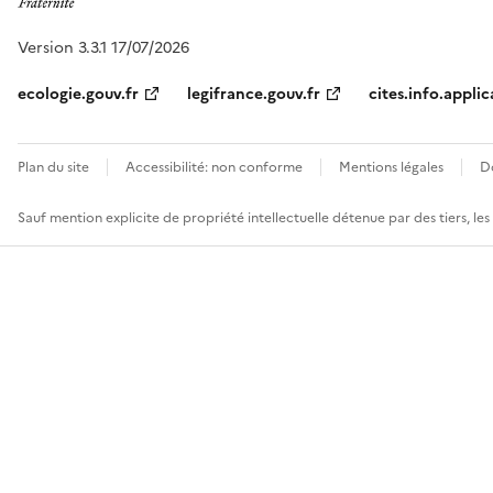
Version 3.3.1 17/07/2026
ecologie.gouv.fr
legifrance.gouv.fr
cites.info.applic
Plan du site
Accessibilité: non conforme
Mentions légales
D
Sauf mention explicite de propriété intellectuelle détenue par des tiers, le