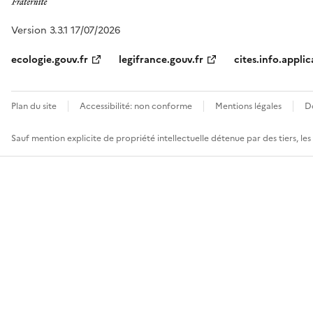
Version 3.3.1 17/07/2026
ecologie.gouv.fr
legifrance.gouv.fr
cites.info.applic
Plan du site
Accessibilité: non conforme
Mentions légales
D
Sauf mention explicite de propriété intellectuelle détenue par des tiers, le