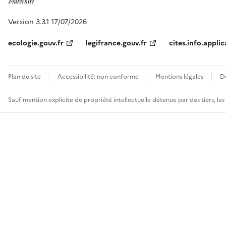
Version 3.3.1 17/07/2026
ecologie.gouv.fr
legifrance.gouv.fr
cites.info.applic
Plan du site
Accessibilité: non conforme
Mentions légales
D
Sauf mention explicite de propriété intellectuelle détenue par des tiers, le