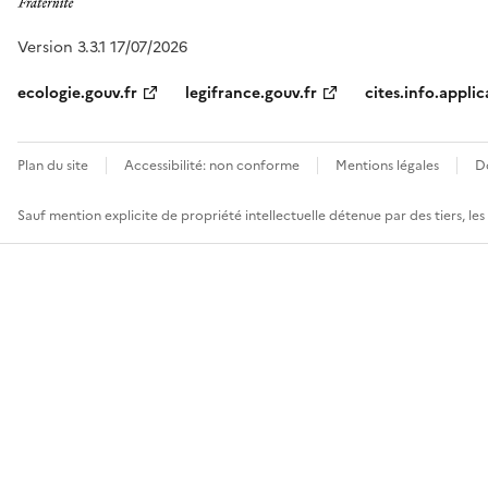
Version 3.3.1 17/07/2026
ecologie.gouv.fr
legifrance.gouv.fr
cites.info.applic
Plan du site
Accessibilité: non conforme
Mentions légales
D
Sauf mention explicite de propriété intellectuelle détenue par des tiers, le