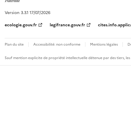
Version 3.3.1 17/07/2026
ecologie.gouv.fr
legifrance.gouv.fr
cites.info.applic
Plan du site
Accessibilité: non conforme
Mentions légales
D
Sauf mention explicite de propriété intellectuelle détenue par des tiers, le