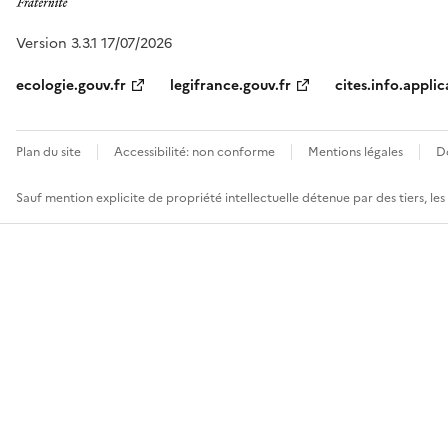
Version 3.3.1 17/07/2026
ecologie.gouv.fr
legifrance.gouv.fr
cites.info.applic
Plan du site
Accessibilité: non conforme
Mentions légales
D
Sauf mention explicite de propriété intellectuelle détenue par des tiers, le