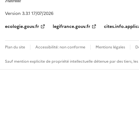
Version 3.3.1 17/07/2026
ecologie.gouv.fr
legifrance.gouv.fr
cites.info.applic
Plan du site
Accessibilité: non conforme
Mentions légales
D
Sauf mention explicite de propriété intellectuelle détenue par des tiers, le