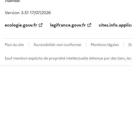
Version 3.3.1 17/07/2026
ecologie.gouv.fr
legifrance.gouv.fr
cites.info.applic
Plan du site
Accessibilité: non conforme
Mentions légales
D
Sauf mention explicite de propriété intellectuelle détenue par des tiers, le