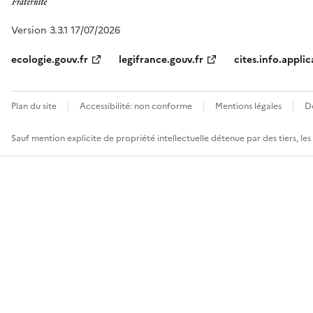
Version 3.3.1 17/07/2026
ecologie.gouv.fr
legifrance.gouv.fr
cites.info.applic
Plan du site
Accessibilité: non conforme
Mentions légales
D
Sauf mention explicite de propriété intellectuelle détenue par des tiers, le