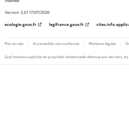
Version 3.3.1 17/07/2026
ecologie.gouv.fr
legifrance.gouv.fr
cites.info.applic
Plan du site
Accessibilité: non conforme
Mentions légales
D
Sauf mention explicite de propriété intellectuelle détenue par des tiers, le