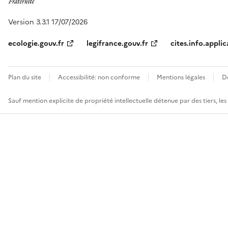
Version 3.3.1 17/07/2026
ecologie.gouv.fr
legifrance.gouv.fr
cites.info.applic
Plan du site
Accessibilité: non conforme
Mentions légales
D
Sauf mention explicite de propriété intellectuelle détenue par des tiers, le