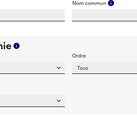
amp
Consulter
Nom commun
mie
Consulter l'aide pour ce champ
Ordre