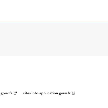
.gouv.fr
cites.info.application.gouv.fr