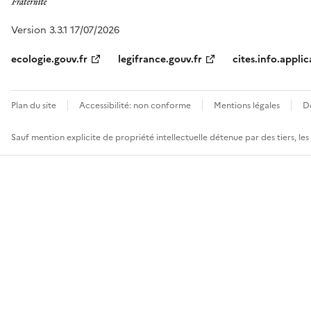
Version 3.3.1 17/07/2026
ecologie.gouv.fr
legifrance.gouv.fr
cites.info.applic
Plan du site
Accessibilité: non conforme
Mentions légales
D
Sauf mention explicite de propriété intellectuelle détenue par des tiers, le