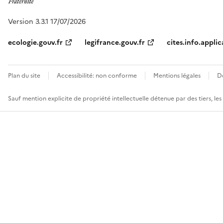
Version 3.3.1 17/07/2026
ecologie.gouv.fr
legifrance.gouv.fr
cites.info.applic
Plan du site
Accessibilité: non conforme
Mentions légales
D
Sauf mention explicite de propriété intellectuelle détenue par des tiers, le