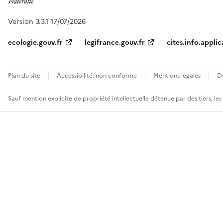
Version 3.3.1 17/07/2026
ecologie.gouv.fr
legifrance.gouv.fr
cites.info.applic
Plan du site
Accessibilité: non conforme
Mentions légales
D
Sauf mention explicite de propriété intellectuelle détenue par des tiers, le