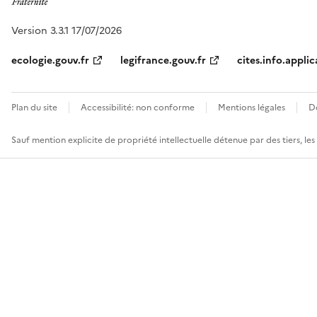
Version 3.3.1 17/07/2026
ecologie.gouv.fr
legifrance.gouv.fr
cites.info.applic
Plan du site
Accessibilité: non conforme
Mentions légales
D
Sauf mention explicite de propriété intellectuelle détenue par des tiers, le