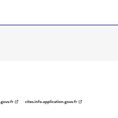
.gouv.fr
cites.info.application.gouv.fr