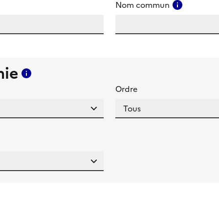
amp
Consulter
Nom commun
mie
Consulter l'aide pour ce champ
Ordre