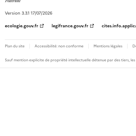
Version 3.3.1 17/07/2026
ecologie.gouv.fr
legifrance.gouv.fr
cites.info.applic
Plan du site
Accessibilité: non conforme
Mentions légales
D
Sauf mention explicite de propriété intellectuelle détenue par des tiers, le