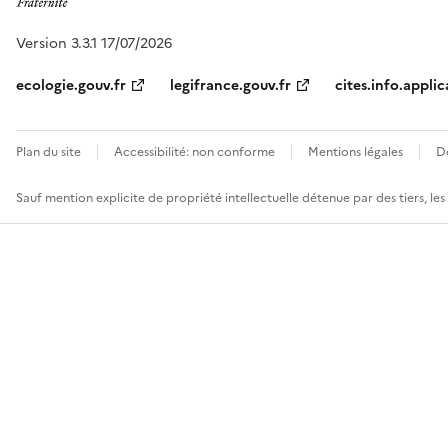
Version 3.3.1 17/07/2026
ecologie.gouv.fr
legifrance.gouv.fr
cites.info.applic
Plan du site
Accessibilité: non conforme
Mentions légales
D
Sauf mention explicite de propriété intellectuelle détenue par des tiers, le