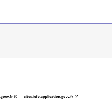
.gouv.fr
cites.info.application.gouv.fr