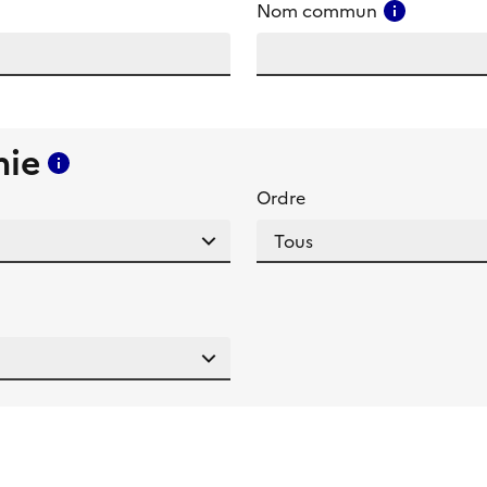
amp
Consulter
Nom commun
mie
Consulter l'aide pour ce champ
Ordre