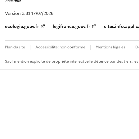
Version 3.3.1 17/07/2026
ecologie.gouv.fr
legifrance.gouv.fr
cites.info.applic
Plan du site
Accessibilité: non conforme
Mentions légales
D
Sauf mention explicite de propriété intellectuelle détenue par des tiers, le