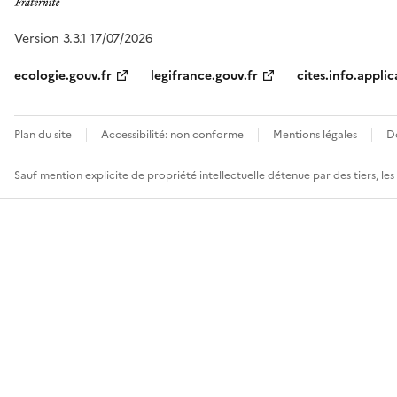
Version 3.3.1 17/07/2026
ecologie.gouv.fr
legifrance.gouv.fr
cites.info.applic
Plan du site
Accessibilité: non conforme
Mentions légales
D
Sauf mention explicite de propriété intellectuelle détenue par des tiers, le