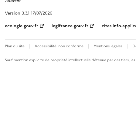
Version 3.3.1 17/07/2026
ecologie.gouv.fr
legifrance.gouv.fr
cites.info.applic
Plan du site
Accessibilité: non conforme
Mentions légales
D
Sauf mention explicite de propriété intellectuelle détenue par des tiers, le