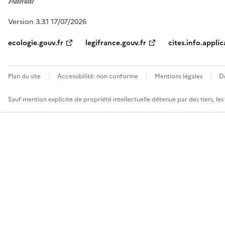
Version 3.3.1 17/07/2026
ecologie.gouv.fr
legifrance.gouv.fr
cites.info.applic
Plan du site
Accessibilité: non conforme
Mentions légales
D
Sauf mention explicite de propriété intellectuelle détenue par des tiers, le