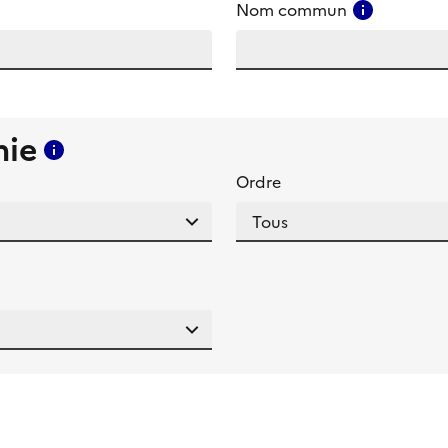
amp
Consulter
Nom commun
mie
Consulter l'aide pour ce champ
Ordre