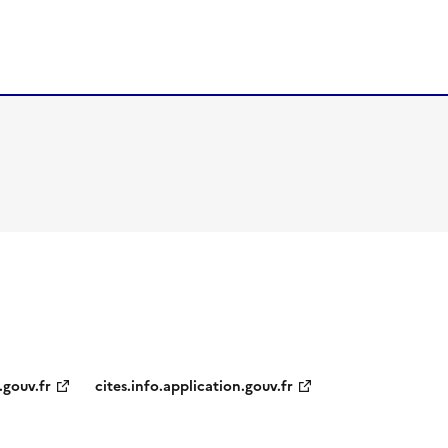
.gouv.fr
cites.info.application.gouv.fr