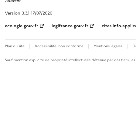
Version 3.3.1 17/07/2026
ecologie.gouv.fr
legifrance.gouv.fr
cites.info.applic
Plan du site
Accessibilité: non conforme
Mentions légales
D
Sauf mention explicite de propriété intellectuelle détenue par des tiers, le