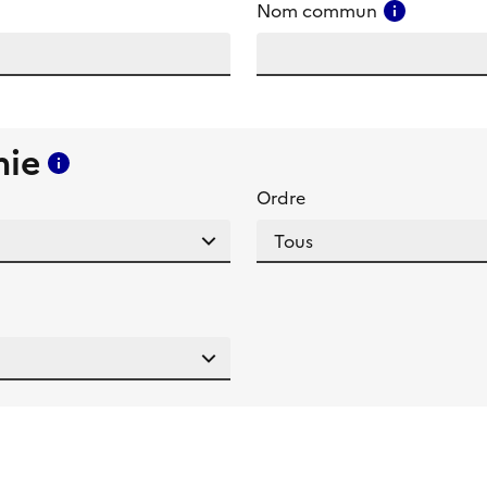
amp
Consulter
Nom commun
mie
Consulter l'aide pour ce champ
Ordre