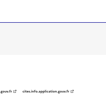
.gouv.fr
cites.info.application.gouv.fr