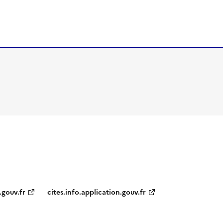
.gouv.fr
cites.info.application.gouv.fr