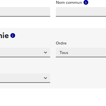
amp
Consulter
Nom commun
mie
Consulter l'aide pour ce champ
Ordre