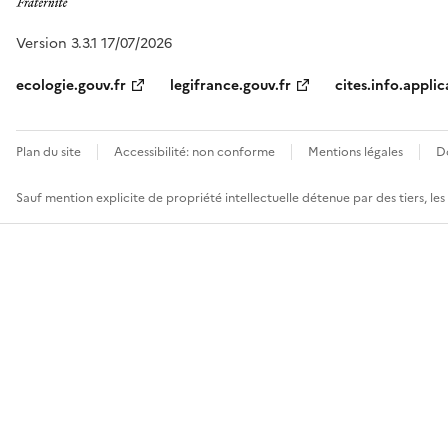
Version 3.3.1 17/07/2026
ecologie.gouv.fr
legifrance.gouv.fr
cites.info.applic
Plan du site
Accessibilité: non conforme
Mentions légales
D
Sauf mention explicite de propriété intellectuelle détenue par des tiers, le