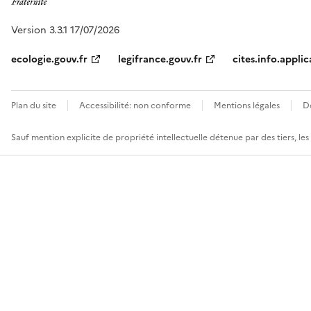
Version 3.3.1 17/07/2026
ecologie.gouv.fr
legifrance.gouv.fr
cites.info.applic
Plan du site
Accessibilité: non conforme
Mentions légales
D
Sauf mention explicite de propriété intellectuelle détenue par des tiers, le